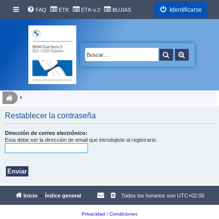
Identificarse
FAQ
ETK
ETK-v.2
BUJIAS
Buscar
Búsqueda 
Restablecer la contraseña
Dirección de correo electrónico:
Esta debe ser la dirección de email que introdujiste al registrarte.
Inicio
Índice general
Todos los horarios son
UTC+02:00
Privacidad
|
Condiciones