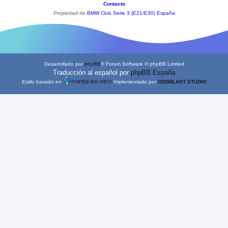
Contacto
Propiedad de
BMW Club Serie 3 (E21/E30) España
Desarrollado por
phpBB
® Forum Software © phpBB Limited
Traducción al español por
phpBB España
Estilo basado en
PHPBB-BG.INFO
Implementado por
ODDBLAST STUDIO