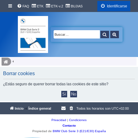
Identificarse
FAQ
ETK
ETK-v.2
BUJIAS
Buscar
Búsqueda 
Borrar cookies
¿Estás seguro de querer borrar todas las cookies de este sitio?
Inicio
Índice general
Todos los horarios son
UTC+02:00
Privacidad
|
Condiciones
Contacto
Propiedad de
BMW Club Serie 3 (E21/E30) España