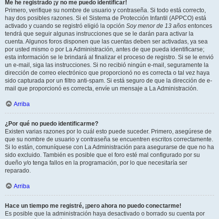
Me he registrado ¡y no me puedo identificar!
Primero, verifique su nombre de usuario y contraseña. Si todo está correcto,
hay dos posibles razones. Si el Sistema de Protección Infantil (APPCO) está
activado y cuando se registró eligió la opción
Soy menor de 13 años
entonces
tendrá que seguir algunas instrucciones que se le darán para activar la
cuenta. Algunos foros disponen que las cuentas deben ser activadas, ya sea
por usted mismo o por La Administración, antes de que pueda identificarse;
esta información se le brindará al finalizar el proceso de registro. Si se le envió
un e-mail, siga las instrucciones. Si no recibió ningún e-mail, seguramente la
dirección de correo electrónico que proporcionó no es correcta o tal vez haya
sido capturada por un filtro anti-spam. Si está seguro de que la dirección de e-
mail que proporcionó es correcta, envíe un mensaje a La Administración.
Arriba
¿Por qué no puedo identificarme?
Existen varias razones por lo cuál esto puede suceder. Primero, asegúrese de
que su nombre de usuario y contraseña se encuentren escritos correctamente.
Si lo están, comuníquese con La Administración para asegurarse de que no ha
sido excluido. También es posible que el foro esté mal configurado por su
dueño y/o tenga fallos en la programación, por lo que necesitaría ser
reparado.
Arriba
Hace un tiempo me registré, ¡pero ahora no puedo conectarme!
Es posible que la administración haya desactivado o borrado su cuenta por