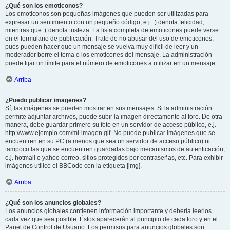
¿Qué son los emoticonos?
Los emoticonos son pequeñas imágenes que pueden ser utilizadas para
expresar un sentimiento con un pequeño código, e.j. :) denota felicidad,
mientras que :( denota tristeza. La lista completa de emoticones puede verse
en el formulario de publicación. Trate de no abusar del uso de emoticonos,
pues pueden hacer que un mensaje se vuelva muy difícil de leer y un
moderador borre el tema o los emoticones del mensaje. La administración
puede fijar un límite para el número de emoticones a utilizar en un mensaje.
Arriba
¿Puedo publicar imagenes?
Sí, las imágenes se pueden mostrar en sus mensajes. Si la administración
permite adjuntar archivos, puede subir la imagen directamente al foro. De otra
manera, debe guardar primero su foto en un servidor de acceso público, e.j.
http://www.ejemplo.com/mi-imagen.gif. No puede publicar imágenes que se
encuentren en su PC (a menos que sea un servidor de acceso público) ni
tampoco las que se encuentren guardadas bajo mecanismos de autenticación,
e.j. hotmail o yahoo correo, sitios protegidos por contraseñas, etc. Para exhibir
imágenes utilice el BBCode con la etiqueta [img].
Arriba
¿Qué son los anuncios globales?
Los anuncios globales contienen información importante y debería leerlos
cada vez que sea posible. Éstos aparecerán al principio de cada foro y en el
Panel de Control de Usuario. Los permisos para anuncios globales son