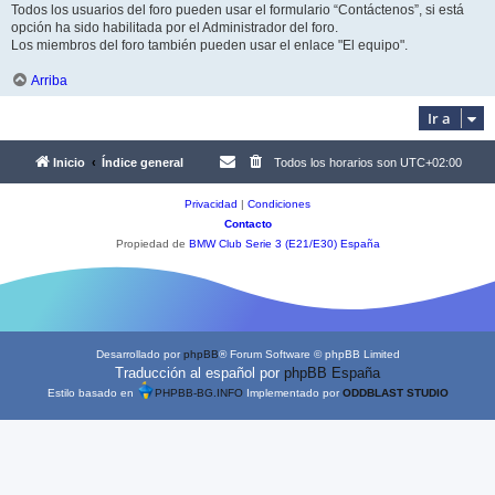
Todos los usuarios del foro pueden usar el formulario “Contáctenos”, si está
opción ha sido habilitada por el Administrador del foro.
Los miembros del foro también pueden usar el enlace "El equipo".
Arriba
Ir a
Inicio
Índice general
Todos los horarios son
UTC+02:00
Privacidad
|
Condiciones
Contacto
Propiedad de
BMW Club Serie 3 (E21/E30) España
Desarrollado por
phpBB
® Forum Software © phpBB Limited
Traducción al español por
phpBB España
Estilo basado en
PHPBB-BG.INFO
Implementado por
ODDBLAST STUDIO