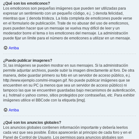
¿Qué son los emoticonos?
Los emoticonos son pequeñas imágenes que pueden ser utilizadas para
expresar un sentimiento con un pequeño código, e.j. :) denota felicidad,
mientras que :( denota tristeza. La lista completa de emoticones puede verse
en el formulario de publicación. Trate de no abusar del uso de emoticonos,
pues pueden hacer que un mensaje se vuelva muy difícil de leer y un
moderador borre el tema o los emoticones del mensaje. La administración
puede fijar un límite para el número de emoticones a utilizar en un mensaje.
Arriba
¿Puedo publicar imagenes?
Sí, las imágenes se pueden mostrar en sus mensajes. Si la administración
permite adjuntar archivos, puede subir la imagen directamente al foro. De otra
manera, debe guardar primero su foto en un servidor de acceso público, e.j.
http://www.ejemplo.com/mi-imagen.gif. No puede publicar imágenes que se
encuentren en su PC (a menos que sea un servidor de acceso público) ni
tampoco las que se encuentren guardadas bajo mecanismos de autenticación,
e.j. hotmail o yahoo correo, sitios protegidos por contraseñas, etc. Para exhibir
imágenes utilice el BBCode con la etiqueta [img].
Arriba
¿Qué son los anuncios globales?
Los anuncios globales contienen información importante y debería leerlos
cada vez que sea posible. Éstos aparecerán al principio de cada foro y en el
Panel de Control de Usuario. Los permisos para anuncios globales son