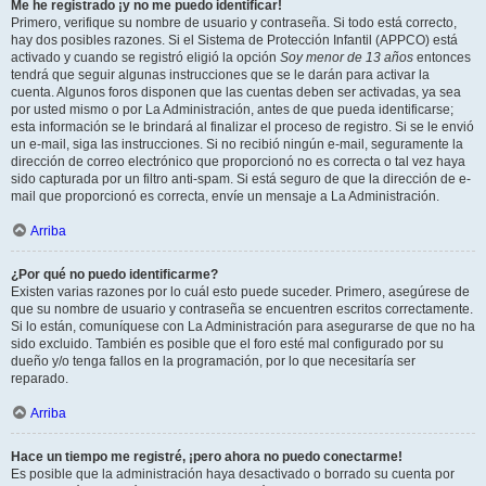
Me he registrado ¡y no me puedo identificar!
Primero, verifique su nombre de usuario y contraseña. Si todo está correcto,
hay dos posibles razones. Si el Sistema de Protección Infantil (APPCO) está
activado y cuando se registró eligió la opción
Soy menor de 13 años
entonces
tendrá que seguir algunas instrucciones que se le darán para activar la
cuenta. Algunos foros disponen que las cuentas deben ser activadas, ya sea
por usted mismo o por La Administración, antes de que pueda identificarse;
esta información se le brindará al finalizar el proceso de registro. Si se le envió
un e-mail, siga las instrucciones. Si no recibió ningún e-mail, seguramente la
dirección de correo electrónico que proporcionó no es correcta o tal vez haya
sido capturada por un filtro anti-spam. Si está seguro de que la dirección de e-
mail que proporcionó es correcta, envíe un mensaje a La Administración.
Arriba
¿Por qué no puedo identificarme?
Existen varias razones por lo cuál esto puede suceder. Primero, asegúrese de
que su nombre de usuario y contraseña se encuentren escritos correctamente.
Si lo están, comuníquese con La Administración para asegurarse de que no ha
sido excluido. También es posible que el foro esté mal configurado por su
dueño y/o tenga fallos en la programación, por lo que necesitaría ser
reparado.
Arriba
Hace un tiempo me registré, ¡pero ahora no puedo conectarme!
Es posible que la administración haya desactivado o borrado su cuenta por