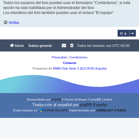
Todos los usuarios del foro pueden usar el formulario “Contáctenos”, si está
opción ha sido habilitada por el Administrador del foro.
Los miembros del foro también pueden usar el enlace "El equipo".
Arriba
Ir a
Inicio
Índice general
Todos los horarios son
UTC+02:00
Privacidad
|
Condiciones
Contacto
Propiedad de
BMW Club Serie 3 (E21/E30) España
Desarrollado por
phpBB
® Forum Software © phpBB Limited
Traducción al español por
phpBB España
Estilo basado en
PHPBB-BG.INFO
Implementado por
ODDBLAST STUDIO