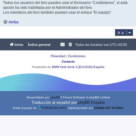
Todos los usuarios del foro pueden usar el formulario “Contáctenos”, si está
opción ha sido habilitada por el Administrador del foro.
Los miembros del foro también pueden usar el enlace "El equipo".
Arriba
Ir a
Inicio
Índice general
Todos los horarios son
UTC+02:00
Privacidad
|
Condiciones
Contacto
Propiedad de
BMW Club Serie 3 (E21/E30) España
Desarrollado por
phpBB
® Forum Software © phpBB Limited
Traducción al español por
phpBB España
Estilo basado en
PHPBB-BG.INFO
Implementado por
ODDBLAST STUDIO