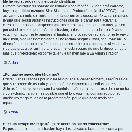
Me he registrado ¡y no me puedo identificar!
Primero, verifique su nombre de usuario y contraseña. Si todo está correcto,
hay dos posibles razones. Si el Sistema de Protección Infantil (APPCO) está
activado y cuando se registró eligió la opción
Soy menor de 13 años
entonces
tendrá que seguir algunas instrucciones que se le darán para activar la
cuenta. Algunos foros disponen que las cuentas deben ser activadas, ya sea
por usted mismo o por La Administración, antes de que pueda identificarse;
esta información se le brindará al finalizar el proceso de registro. Si se le envió
un e-mail, siga las instrucciones. Si no recibió ningún e-mail, seguramente la
dirección de correo electrónico que proporcionó no es correcta o tal vez haya
sido capturada por un filtro anti-spam. Si está seguro de que la dirección de e-
mail que proporcionó es correcta, envíe un mensaje a La Administración.
Arriba
¿Por qué no puedo identificarme?
Existen varias razones por lo cuál esto puede suceder. Primero, asegúrese de
que su nombre de usuario y contraseña se encuentren escritos correctamente.
Si lo están, comuníquese con La Administración para asegurarse de que no ha
sido excluido. También es posible que el foro esté mal configurado por su
dueño y/o tenga fallos en la programación, por lo que necesitaría ser
reparado.
Arriba
Hace un tiempo me registré, ¡pero ahora no puedo conectarme!
Es posible que la administración haya desactivado o borrado su cuenta por