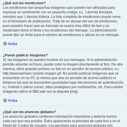
¿Qué son los emoticonos?
Los emoticonos son pequeñas imágenes que pueden ser utilizadas para
expresar un sentimiento con un pequeño código, e.j. :) denota felicidad,
mientras que :( denota tristeza. La lista completa de emoticones puede verse
en el formulario de publicación. Trate de no abusar del uso de emoticonos,
pues pueden hacer que un mensaje se vuelva muy difícil de leer y un
moderador borre el tema o los emoticones del mensaje. La administración
puede fijar un límite para el número de emoticones a utilizar en un mensaje.
Arriba
¿Puedo publicar imagenes?
Sí, las imágenes se pueden mostrar en sus mensajes. Si la administración
permite adjuntar archivos, puede subir la imagen directamente al foro. De otra
manera, debe guardar primero su foto en un servidor de acceso público, e.j.
http://www.ejemplo.com/mi-imagen.gif. No puede publicar imágenes que se
encuentren en su PC (a menos que sea un servidor de acceso público) ni
tampoco las que se encuentren guardadas bajo mecanismos de autenticación,
e.j. hotmail o yahoo correo, sitios protegidos por contraseñas, etc. Para exhibir
imágenes utilice el BBCode con la etiqueta [img].
Arriba
¿Qué son los anuncios globales?
Los anuncios globales contienen información importante y debería leerlos
cada vez que sea posible. Éstos aparecerán al principio de cada foro y en el
Panel de Control de Usuario. Los permisos para anuncios globales son