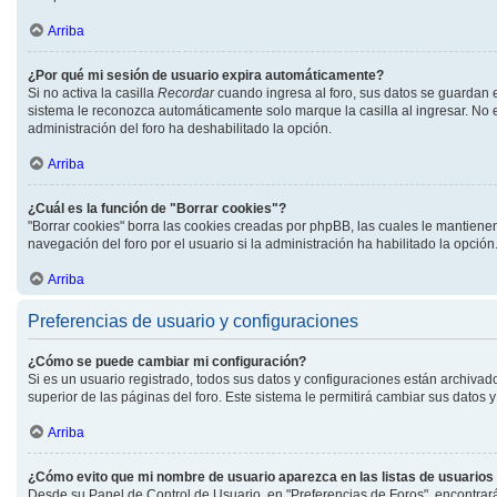
Arriba
¿Por qué mi sesión de usuario expira automáticamente?
Si no activa la casilla
Recordar
cuando ingresa al foro, sus datos se guardan e
sistema le reconozca automáticamente solo marque la casilla al ingresar. No es
administración del foro ha deshabilitado la opción.
Arriba
¿Cuál es la función de "Borrar cookies"?
"Borrar cookies" borra las cookies creadas por phpBB, las cuales le mantiene
navegación del foro por el usuario si la administración ha habilitado la opció
Arriba
Preferencias de usuario y configuraciones
¿Cómo se puede cambiar mi configuración?
Si es un usuario registrado, todos sus datos y configuraciones están archivad
superior de las páginas del foro. Este sistema le permitirá cambiar sus datos y
Arriba
¿Cómo evito que mi nombre de usuario aparezca en las listas de usuario
Desde su Panel de Control de Usuario, en "Preferencias de Foros", encontrar