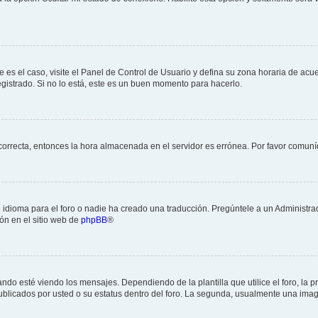
e es el caso, visite el Panel de Control de Usuario y defina su zona horaria de acu
gistrado. Si no lo está, este es un buen momento para hacerlo.
ncorrecta, entonces la hora almacenada en el servidor es errónea. Por favor comun
idioma para el foro o nadie ha creado una traducción. Pregúntele a un Administrad
ón en el sitio web de
phpBB
®
esté viendo los mensajes. Dependiendo de la plantilla que utilice el foro, la pr
publicados por usted o su estatus dentro del foro. La segunda, usualmente una i