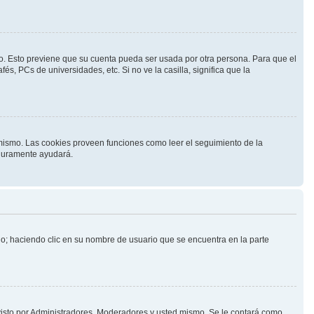
mpo. Esto previene que su cuenta pueda ser usada por otra persona. Para que el
s, PCs de universidades, etc. Si no ve la casilla, significa que la
l mismo. Las cookies proveen funciones como leer el seguimiento de la
seguramente ayudará.
rio; haciendo clic en su nombre de usuario que se encuentra en la parte
 visto por Administradores, Moderadores y usted mismo. Se le contará como