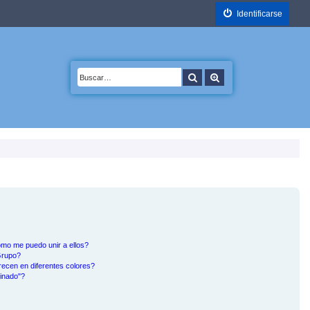
Identificarse
Buscar
Búsqueda avanzada
mo me puedo unir a ellos?
Grupo?
ecen en diferentes colores?
inado"?