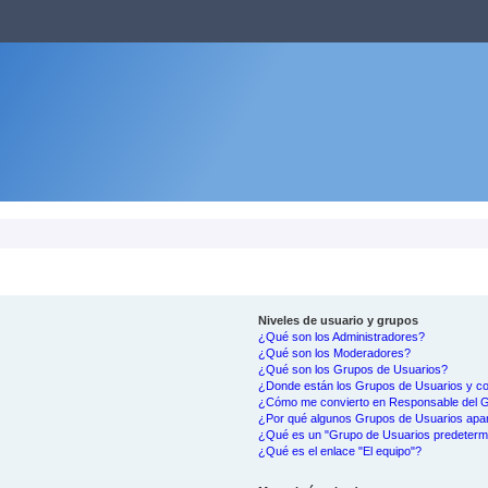
Niveles de usuario y grupos
¿Qué son los Administradores?
¿Qué son los Moderadores?
¿Qué son los Grupos de Usuarios?
¿Donde están los Grupos de Usuarios y co
¿Cómo me convierto en Responsable del 
¿Por qué algunos Grupos de Usuarios apar
¿Qué es un "Grupo de Usuarios predeterm
¿Qué es el enlace "El equipo"?