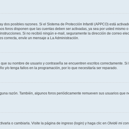
ay dos posibles razones. Si el Sistema de Protección Infantil (APPCO) está activad
unos foros disponen que las cuentas deben ser activadas, ya sea por usted mismo o 
 las instrucciones. Si no recibió ningún e-mail, seguramente la dirección de correo e
 es correcta, envíe un mensaje a La Administración.
e que su nombre de usuario y contraseña se encuentren escritos correctamente. S
ño y/o tenga fallos en la programación, por lo que necesitaría ser reparado.
lguna razón. También, algunos foros periódicamente remueven sus usuarios que no 
arla o cambiarla. Visite la página de ingreso (login) y haga clic en
Olvidé mi con