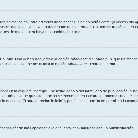
ropios mensajes. Para editarlos debe hacer clic en en botón
editar
(a veces esta op
veces que lo ha sido. No aparece si fue un moderador o la administración quién lo
espués de que alguien haya respondido al mismo.
 Usuario. Una vez creada, active la opción
Añadir firma
cuando publique un mensaje
 los mensajes, debe desactivar la opción
Añadir firma
dentro del perfil.
lic en la etiqueta "Agregar Encuesta" debajo del formulario de publicación; si no 
 asegurándose de que cada opción se encuentre en la correspondiente línea del f
 la encuesta (0 para duración infinita) y por último la opción de permitir a lo usuar
i necesita añadir más opciones a la encuesta, comuníquese con La Administración.