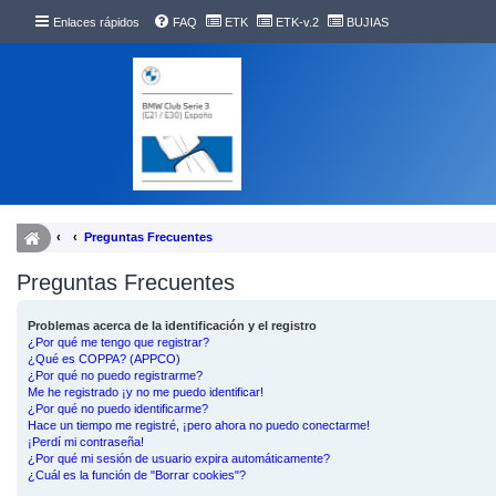
Enlaces rápidos
FAQ
ETK
ETK-v.2
BUJIAS
Preguntas Frecuentes
Preguntas Frecuentes
Problemas acerca de la identificación y el registro
¿Por qué me tengo que registrar?
¿Qué es COPPA? (APPCO)
¿Por qué no puedo registrarme?
Me he registrado ¡y no me puedo identificar!
¿Por qué no puedo identificarme?
Hace un tiempo me registré, ¡pero ahora no puedo conectarme!
¡Perdí mi contraseña!
¿Por qué mi sesión de usuario expira automáticamente?
¿Cuál es la función de "Borrar cookies"?