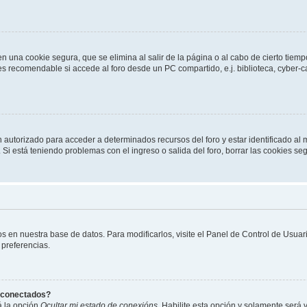
n una cookie segura, que se elimina al salir de la página o al cabo de cierto tie
 recomendable si accede al foro desde un PC compartido, e.j. biblioteca, cyber-café
n autorizado para acceder a determinados recursos del foro y estar identificado a
n. Si está teniendo problemas con el ingreso o salida del foro, borrar las cookies 
os en nuestra base de datos. Para modificarlos, visite el Panel de Control de Usua
 preferencias.
s conectados?
á la opción
Ocultar mi estado de conexións
. Habilite esta opción y solamente será