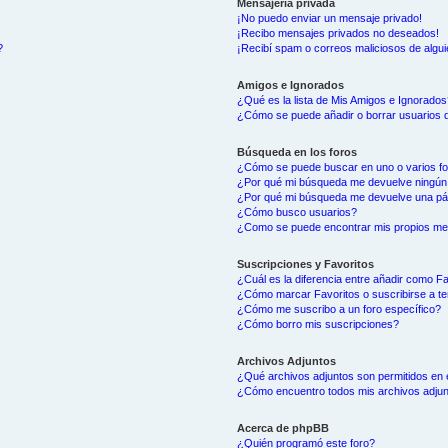
Mensajería privada
¡No puedo enviar un mensaje privado!
¡Recibo mensajes privados no deseados!
?
¡Recibí spam o correos maliciosos de algui
Amigos e Ignorados
¿Qué es la lista de Mis Amigos e Ignorados
¿Cómo se puede añadir o borrar usuarios d
Búsqueda en los foros
¿Cómo se puede buscar en uno o varios f
¿Por qué mi búsqueda me devuelve ningún
¿Por qué mi búsqueda me devuelve una pá
¿Cómo busco usuarios?
¿Como se puede encontrar mis propios me
Suscripciones y Favoritos
¿Cuál es la diferencia entre añadir como F
¿Cómo marcar Favoritos o suscribirse a t
¿Cómo me suscribo a un foro específico?
¿Cómo borro mis suscripciones?
Archivos Adjuntos
¿Qué archivos adjuntos son permitidos en 
¿Cómo encuentro todos mis archivos adju
Acerca de phpBB
¿Quién programó este foro?