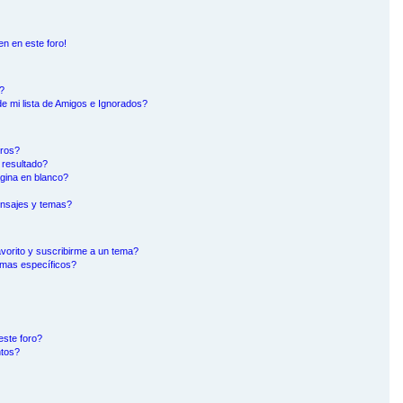
en en este foro!
?
e mi lista de Amigos e Ignorados?
oros?
 resultado?
gina en blanco?
nsajes y temas?
avorito y suscribirme a un tema?
emas específicos?
este foro?
ntos?