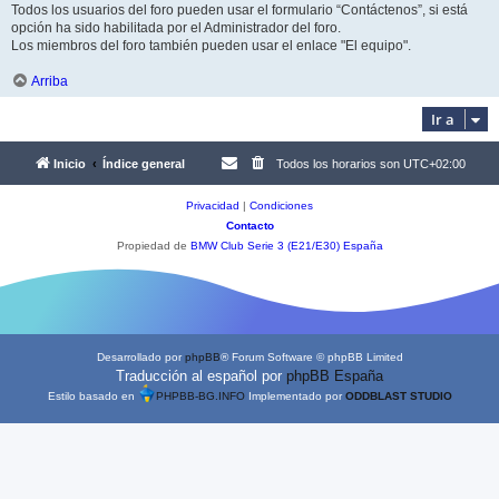
Todos los usuarios del foro pueden usar el formulario “Contáctenos”, si está
opción ha sido habilitada por el Administrador del foro.
Los miembros del foro también pueden usar el enlace "El equipo".
Arriba
Ir a
Inicio
Índice general
Todos los horarios son
UTC+02:00
Privacidad
|
Condiciones
Contacto
Propiedad de
BMW Club Serie 3 (E21/E30) España
Desarrollado por
phpBB
® Forum Software © phpBB Limited
Traducción al español por
phpBB España
Estilo basado en
PHPBB-BG.INFO
Implementado por
ODDBLAST STUDIO