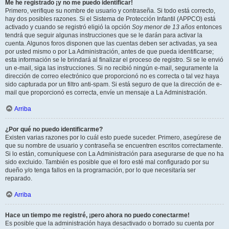
Me he registrado ¡y no me puedo identificar!
Primero, verifique su nombre de usuario y contraseña. Si todo está correcto,
hay dos posibles razones. Si el Sistema de Protección Infantil (APPCO) está
activado y cuando se registró eligió la opción
Soy menor de 13 años
entonces
tendrá que seguir algunas instrucciones que se le darán para activar la
cuenta. Algunos foros disponen que las cuentas deben ser activadas, ya sea
por usted mismo o por La Administración, antes de que pueda identificarse;
esta información se le brindará al finalizar el proceso de registro. Si se le envió
un e-mail, siga las instrucciones. Si no recibió ningún e-mail, seguramente la
dirección de correo electrónico que proporcionó no es correcta o tal vez haya
sido capturada por un filtro anti-spam. Si está seguro de que la dirección de e-
mail que proporcionó es correcta, envíe un mensaje a La Administración.
Arriba
¿Por qué no puedo identificarme?
Existen varias razones por lo cuál esto puede suceder. Primero, asegúrese de
que su nombre de usuario y contraseña se encuentren escritos correctamente.
Si lo están, comuníquese con La Administración para asegurarse de que no ha
sido excluido. También es posible que el foro esté mal configurado por su
dueño y/o tenga fallos en la programación, por lo que necesitaría ser
reparado.
Arriba
Hace un tiempo me registré, ¡pero ahora no puedo conectarme!
Es posible que la administración haya desactivado o borrado su cuenta por