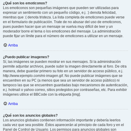
¿Qué son los emoticonos?
Los emoticonos son pequeñas imágenes que pueden ser utilizadas para
expresar un sentimiento con un pequeño código, e.j. :) denota felicidad,
mientras que :( denota tristeza. La lista completa de emoticones puede verse
en el formulario de publicación. Trate de no abusar del uso de emoticonos,
pues pueden hacer que un mensaje se vuelva muy difícil de leer y un
moderador borre el tema o los emoticones del mensaje. La administración
puede fijar un límite para el número de emoticones a utilizar en un mensaje.
Arriba
¿Puedo publicar imagenes?
Sí, las imágenes se pueden mostrar en sus mensajes. Si la administración
permite adjuntar archivos, puede subir la imagen directamente al foro. De otra
manera, debe guardar primero su foto en un servidor de acceso público, e.j.
http://www.ejemplo.com/mi-imagen.gif. No puede publicar imágenes que se
encuentren en su PC (a menos que sea un servidor de acceso público) ni
tampoco las que se encuentren guardadas bajo mecanismos de autenticación,
e.j. hotmail o yahoo correo, sitios protegidos por contraseñas, etc. Para exhibir
imágenes utilice el BBCode con la etiqueta [img].
Arriba
¿Qué son los anuncios globales?
Los anuncios globales contienen información importante y debería leerlos
cada vez que sea posible. Éstos aparecerán al principio de cada foro y en el
Panel de Control de Usuario. Los permisos para anuncios globales son