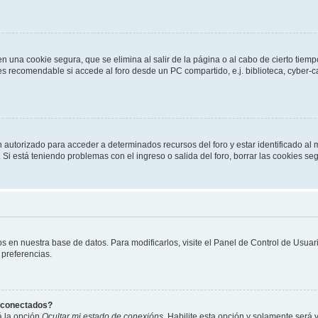
n una cookie segura, que se elimina al salir de la página o al cabo de cierto tie
 recomendable si accede al foro desde un PC compartido, e.j. biblioteca, cyber-café
n autorizado para acceder a determinados recursos del foro y estar identificado a
n. Si está teniendo problemas con el ingreso o salida del foro, borrar las cookies 
os en nuestra base de datos. Para modificarlos, visite el Panel de Control de Usua
 preferencias.
s conectados?
á la opción
Ocultar mi estado de conexións
. Habilite esta opción y solamente será