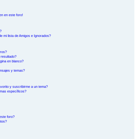
en en este foro!
?
e mi lista de Amigos e Ignorados?
oros?
 resultado?
gina en blanco?
nsajes y temas?
avorito y suscribirme a un tema?
emas específicos?
este foro?
ntos?