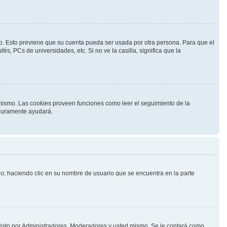
mpo. Esto previene que su cuenta pueda ser usada por otra persona. Para que el
s, PCs de universidades, etc. Si no ve la casilla, significa que la
l mismo. Las cookies proveen funciones como leer el seguimiento de la
seguramente ayudará.
rio; haciendo clic en su nombre de usuario que se encuentra en la parte
 visto por Administradores, Moderadores y usted mismo. Se le contará como