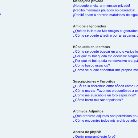
Mensajería privada
¡No puedo enviar un mensaje privado!
¡Recibo mensajes privados no deseados!
?
¡Recibí spam o correos maliciosos de algui
Amigos e Ignorados
¿Qué es la lista de Mis Amigos e Ignorados
¿Cómo se puede añadir o borrar usuarios d
Búsqueda en los foros
¿Cómo se puede buscar en uno o varios f
¿Por qué mi búsqueda me devuelve ningún
¿Por qué mi búsqueda me devuelve una pá
¿Cómo busco usuarios?
¿Como se puede encontrar mis propios me
Suscripciones y Favoritos
¿Cuál es la diferencia entre añadir como F
¿Cómo marcar Favoritos o suscribirse a t
¿Cómo me suscribo a un foro específico?
¿Cómo borro mis suscripciones?
Archivos Adjuntos
¿Qué archivos adjuntos son permitidos en 
¿Cómo encuentro todos mis archivos adju
Acerca de phpBB
¿Quién programó este foro?