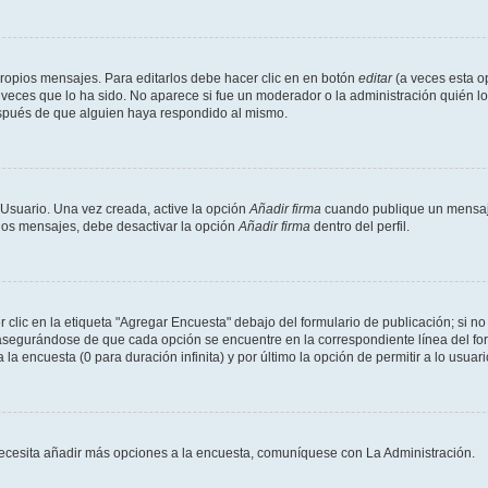
ropios mensajes. Para editarlos debe hacer clic en en botón
editar
(a veces esta op
veces que lo ha sido. No aparece si fue un moderador o la administración quién lo
espués de que alguien haya respondido al mismo.
 Usuario. Una vez creada, active la opción
Añadir firma
cuando publique un mensaje
 los mensajes, debe desactivar la opción
Añadir firma
dentro del perfil.
lic en la etiqueta "Agregar Encuesta" debajo del formulario de publicación; si no 
 asegurándose de que cada opción se encuentre en la correspondiente línea del f
 la encuesta (0 para duración infinita) y por último la opción de permitir a lo usuar
i necesita añadir más opciones a la encuesta, comuníquese con La Administración.