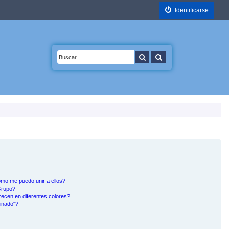
Identificarse
Buscar
Búsqueda avanzada
mo me puedo unir a ellos?
Grupo?
ecen en diferentes colores?
inado"?