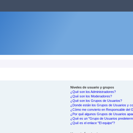
Niveles de usuario y grupos
¿Qué son los Administradores?
¿Qué son los Moderadores?
¿Qué son los Grupos de Usuarios?
¿Donde están los Grupos de Usuarios y co
¿Cómo me convierto en Responsable del 
¿Por qué algunos Grupos de Usuarios apar
¿Qué es un "Grupo de Usuarios predeterm
¿Qué es el enlace "El equipo"?