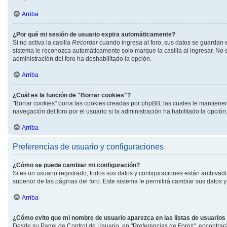
Arriba
¿Por qué mi sesión de usuario expira automáticamente?
Si no activa la casilla
Recordar
cuando ingresa al foro, sus datos se guardan e
sistema le reconozca automáticamente solo marque la casilla al ingresar. No es
administración del foro ha deshabilitado la opción.
Arriba
¿Cuál es la función de "Borrar cookies"?
"Borrar cookies" borra las cookies creadas por phpBB, las cuales le mantiene
navegación del foro por el usuario si la administración ha habilitado la opció
Arriba
Preferencias de usuario y configuraciones
¿Cómo se puede cambiar mi configuración?
Si es un usuario registrado, todos sus datos y configuraciones están archivad
superior de las páginas del foro. Este sistema le permitirá cambiar sus datos y
Arriba
¿Cómo evito que mi nombre de usuario aparezca en las listas de usuario
Desde su Panel de Control de Usuario, en "Preferencias de Foros", encontrar