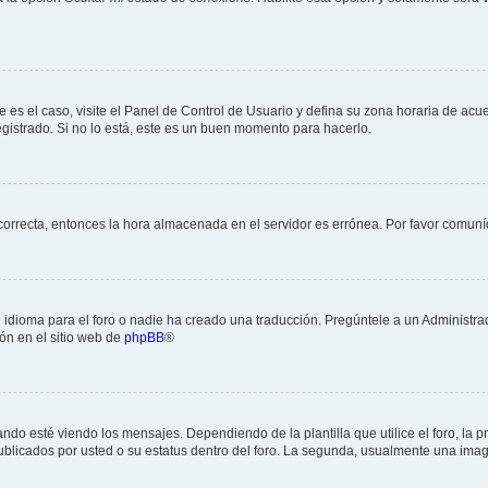
e es el caso, visite el Panel de Control de Usuario y defina su zona horaria de acu
gistrado. Si no lo está, este es un buen momento para hacerlo.
ncorrecta, entonces la hora almacenada en el servidor es errónea. Por favor comun
idioma para el foro o nadie ha creado una traducción. Pregúntele a un Administrad
ón en el sitio web de
phpBB
®
esté viendo los mensajes. Dependiendo de la plantilla que utilice el foro, la pr
publicados por usted o su estatus dentro del foro. La segunda, usualmente una i