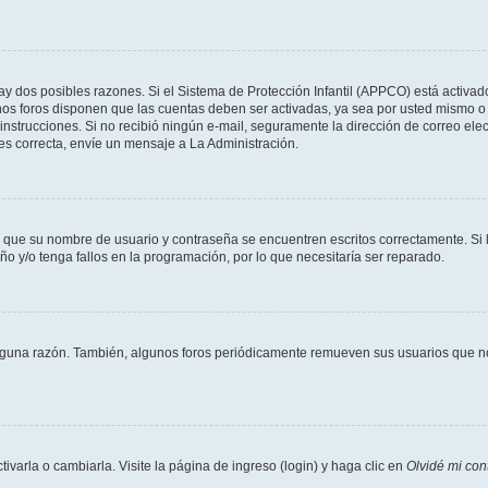
ay dos posibles razones. Si el Sistema de Protección Infantil (APPCO) está activad
unos foros disponen que las cuentas deben ser activadas, ya sea por usted mismo o 
 las instrucciones. Si no recibió ningún e-mail, seguramente la dirección de correo e
 es correcta, envíe un mensaje a La Administración.
e que su nombre de usuario y contraseña se encuentren escritos correctamente. S
ño y/o tenga fallos en la programación, por lo que necesitaría ser reparado.
lguna razón. También, algunos foros periódicamente remueven sus usuarios que no 
arla o cambiarla. Visite la página de ingreso (login) y haga clic en
Olvidé mi con