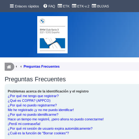
Enlaces rápidos
FAQ
ETK
ETK-v.2
BUJIAS
Preguntas Frecuentes
Preguntas Frecuentes
Problemas acerca de la identificación y el registro
¿Por qué me tengo que registrar?
¿Qué es COPPA? (APPCO)
¿Por qué no puedo registrarme?
Me he registrado ¡y no me puedo identificar!
¿Por qué no puedo identificarme?
Hace un tiempo me registré, ¡pero ahora no puedo conectarme!
¡Perdí mi contraseña!
¿Por qué mi sesión de usuario expira automáticamente?
¿Cuál es la función de "Borrar cookies"?