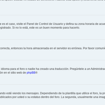
e es el caso, visite el Panel de Control de Usuario y defina su zona horaria de acu
gistrado. Si no lo está, este es un buen momento para hacerlo.
ncorrecta, entonces la hora almacenada en el servidor es errónea. Por favor comun
idioma para el foro o nadie ha creado una traducción. Pregúntele a un Administrad
ón en el sitio web de
phpBB
®
esté viendo los mensajes. Dependiendo de la plantilla que utilice el foro, la pr
publicados por usted o su estatus dentro del foro. La segunda, usualmente una i