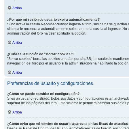
Arriba
¿Por qué mi sesión de usuario expira automáticamente?
Si no activa la casilla
Recordar
cuando ingresa al foro, sus datos se guardan e
sistema le reconozca automáticamente solo marque la casilla al ingresar. No es
administración del foro ha deshabilitado la opción.
Arriba
¿Cuál es la función de "Borrar cookies"?
"Borrar cookies" borra las cookies creadas por phpBB, las cuales le mantiene
navegación del foro por el usuario si la administración ha habilitado la opció
Arriba
Preferencias de usuario y configuraciones
¿Cómo se puede cambiar mi configuración?
Si es un usuario registrado, todos sus datos y configuraciones están archivad
superior de las páginas del foro. Este sistema le permitirá cambiar sus datos y
Arriba
¿Cómo evito que mi nombre de usuario aparezca en las listas de usuario
Desde su Panel de Control de Usuario, en "Preferencias de Foros", encontrar