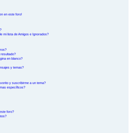
en en este foro!
?
e mi lista de Amigos e Ignorados?
oros?
 resultado?
gina en blanco?
nsajes y temas?
avorito y suscribirme a un tema?
emas específicos?
este foro?
ntos?