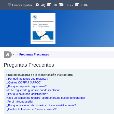
Enlaces rápidos
FAQ
ETK
ETK-v.2
BUJIAS
Preguntas Frecuentes
Preguntas Frecuentes
Problemas acerca de la identificación y el registro
¿Por qué me tengo que registrar?
¿Qué es COPPA? (APPCO)
¿Por qué no puedo registrarme?
Me he registrado ¡y no me puedo identificar!
¿Por qué no puedo identificarme?
Hace un tiempo me registré, ¡pero ahora no puedo conectarme!
¡Perdí mi contraseña!
¿Por qué mi sesión de usuario expira automáticamente?
¿Cuál es la función de "Borrar cookies"?