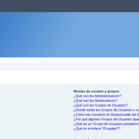
Niveles de usuario y grupos
¿Qué son los Administradores?
¿Qué son los Moderadores?
¿Qué son los Grupos de Usuarios?
¿Donde están los Grupos de Usuarios y co
¿Cómo me convierto en Responsable del 
¿Por qué algunos Grupos de Usuarios apar
¿Qué es un "Grupo de Usuarios predeterm
¿Qué es el enlace "El equipo"?