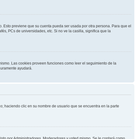
mpo. Esto previene que su cuenta pueda ser usada por otra persona. Para que el
s, PCs de universidades, etc. Si no ve la casilla, significa que la
l mismo. Las cookies proveen funciones como leer el seguimiento de la
seguramente ayudará.
rio; haciendo clic en su nombre de usuario que se encuentra en la parte
 visto por Administradores, Moderadores y usted mismo. Se le contará como