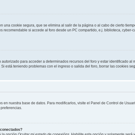
n una cookie segura, que se elimina al salir de la página o al cabo de cierto tie
 recomendable si accede al foro desde un PC compartido, e.j. biblioteca, cyber-café
n autorizado para acceder a determinados recursos del foro y estar identificado a
n. Si está teniendo problemas con el ingreso o salida del foro, borrar las cookies 
os en nuestra base de datos. Para modificarlos, visite el Panel de Control de Usua
 preferencias.
s conectados?
á la opción
Ocultar mi estado de conexións
. Habilite esta opción y solamente será