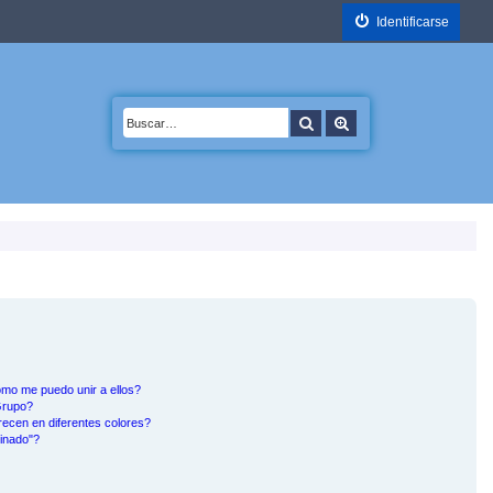
Identificarse
Buscar
Búsqueda avanzada
mo me puedo unir a ellos?
Grupo?
ecen en diferentes colores?
inado"?