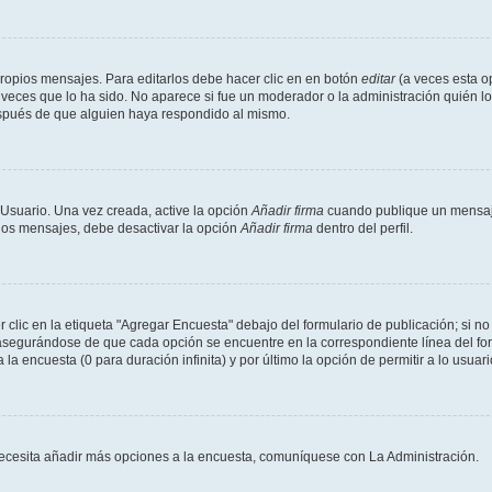
ropios mensajes. Para editarlos debe hacer clic en en botón
editar
(a veces esta op
veces que lo ha sido. No aparece si fue un moderador o la administración quién lo
espués de que alguien haya respondido al mismo.
 Usuario. Una vez creada, active la opción
Añadir firma
cuando publique un mensaje
 los mensajes, debe desactivar la opción
Añadir firma
dentro del perfil.
lic en la etiqueta "Agregar Encuesta" debajo del formulario de publicación; si no 
 asegurándose de que cada opción se encuentre en la correspondiente línea del f
 la encuesta (0 para duración infinita) y por último la opción de permitir a lo usuar
i necesita añadir más opciones a la encuesta, comuníquese con La Administración.