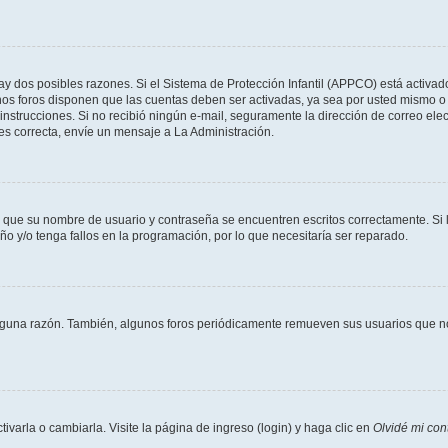
ay dos posibles razones. Si el Sistema de Protección Infantil (APPCO) está activad
unos foros disponen que las cuentas deben ser activadas, ya sea por usted mismo o 
 las instrucciones. Si no recibió ningún e-mail, seguramente la dirección de correo e
 es correcta, envíe un mensaje a La Administración.
e que su nombre de usuario y contraseña se encuentren escritos correctamente. S
ño y/o tenga fallos en la programación, por lo que necesitaría ser reparado.
lguna razón. También, algunos foros periódicamente remueven sus usuarios que no 
arla o cambiarla. Visite la página de ingreso (login) y haga clic en
Olvidé mi con