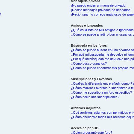
Mensajería privada
¡No puedo enviar un mensaje privado!
¡Recibo mensajes privados no deseados!
?
¡Recibí spam o correos maliciosos de algui
Amigos e Ignorados
¿Qué es la lista de Mis Amigos e Ignorados
¿Cómo se puede añadir o borrar usuarios d
Búsqueda en los foros
¿Cómo se puede buscar en uno o varios f
¿Por qué mi búsqueda me devuelve ningún
¿Por qué mi búsqueda me devuelve una pá
¿Cómo busco usuarios?
¿Como se puede encontrar mis propios me
Suscripciones y Favoritos
¿Cuál es la diferencia entre añadir como F
¿Cómo marcar Favoritos o suscribirse a t
¿Cómo me suscribo a un foro específico?
¿Cómo borro mis suscripciones?
Archivos Adjuntos
¿Qué archivos adjuntos son permitidos en 
¿Cómo encuentro todos mis archivos adju
Acerca de phpBB
¿Quién programó este foro?