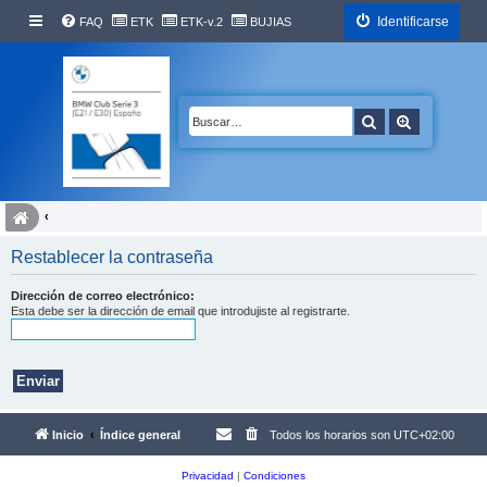
Identificarse
FAQ
ETK
ETK-v.2
BUJIAS
Buscar
Búsqueda 
Restablecer la contraseña
Dirección de correo electrónico:
Esta debe ser la dirección de email que introdujiste al registrarte.
Inicio
Índice general
Todos los horarios son
UTC+02:00
Privacidad
|
Condiciones