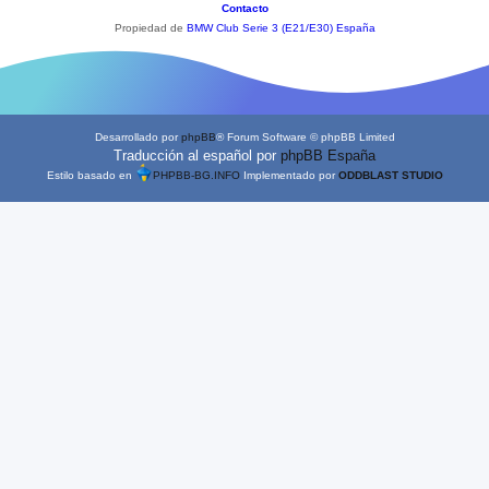
Contacto
Propiedad de
BMW Club Serie 3 (E21/E30) España
Desarrollado por
phpBB
® Forum Software © phpBB Limited
Traducción al español por
phpBB España
Estilo basado en
PHPBB-BG.INFO
Implementado por
ODDBLAST STUDIO