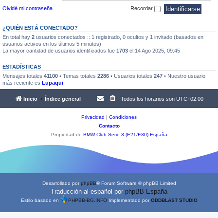
Olvidé mi contraseña
Recordar
¿QUIÉN ESTÁ CONECTADO?
En total hay
2
usuarios conectados :: 1 registrado, 0 ocultos y 1 invitado (basados en
usuarios activos en los últimos 5 minutos)
La mayor cantidad de usuarios identificados fue
1703
el 14 Ago 2025, 09:45
ESTADÍSTICAS
Mensajes totales
41100
• Temas totales
2286
• Usuarios totales
247
• Nuestro usuario
más reciente es
Lupaqui
Inicio
Índice general
Todos los horarios son
UTC+02:00
Privacidad
|
Condiciones
Contacto
Propiedad de
BMW Club Serie 3 (E21/E30) España
Desarrollado por
phpBB
® Forum Software © phpBB Limited
Traducción al español por
phpBB España
Estilo basado en
PHPBB-BG.INFO
Implementado por
ODDBLAST STUDIO