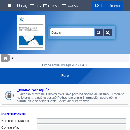
Identificarse
FAQ
ETK
ETK-v.2
BUJIAS
Buscar
Búsqueda 
Fecha actual 09 Ago 2026, 04:56
Foro
¿Nuevo por aquí?
El acceso al foro del Club es exclusivo para los socios del mismo. Si todavía
no lo eres, ¿a qué esperas? Podrás encontrar información sobre cómo
afiliarte en la sección "Hazte Socio" de nuestra web.
IDENTIFICARSE
Nombre de Usuario:
Contraseña: