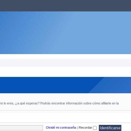
 no lo eres, ¿a qué esperas? Podrás encontrar información sobre cómo afiliarte en la
Olvidé mi contraseña
|
Recordar