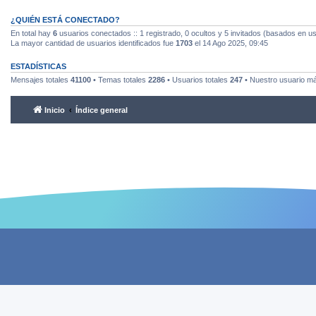
¿QUIÉN ESTÁ CONECTADO?
En total hay
6
usuarios conectados :: 1 registrado, 0 ocultos y 5 invitados (basados en us
La mayor cantidad de usuarios identificados fue
1703
el 14 Ago 2025, 09:45
ESTADÍSTICAS
Mensajes totales
41100
• Temas totales
2286
• Usuarios totales
247
• Nuestro usuario m
Inicio
Índice general