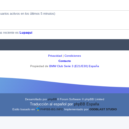
uarios activos en los últimos 5 minutos)
ás reciente es
Lupaqui
Privacidad
|
Condiciones
Contacto
Propiedad de
BMW Club Serie 3 (E21/E30) España
Desarrollado por
phpBB
® Forum Software © phpBB Limited
Traducción al español por
phpBB España
Estilo basado en
PHPBB-BG.INFO
Implementado por
ODDBLAST STUDIO