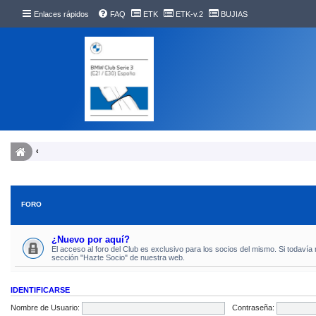
Enlaces rápidos
FAQ
ETK
ETK-v.2
BUJIAS
FORO
¿Nuevo por aquí?
El acceso al foro del Club es exclusivo para los socios del mismo. Si todavía
sección "Hazte Socio" de nuestra web.
IDENTIFICARSE
Nombre de Usuario:
Contraseña: