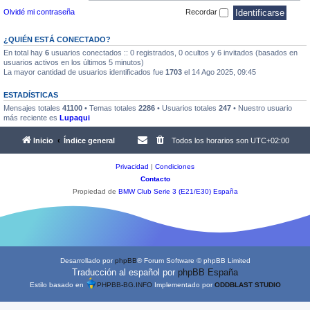
Olvidé mi contraseña
Recordar
¿QUIÉN ESTÁ CONECTADO?
En total hay
6
usuarios conectados :: 0 registrados, 0 ocultos y 6 invitados (basados en
usuarios activos en los últimos 5 minutos)
La mayor cantidad de usuarios identificados fue
1703
el 14 Ago 2025, 09:45
ESTADÍSTICAS
Mensajes totales
41100
• Temas totales
2286
• Usuarios totales
247
• Nuestro usuario
más reciente es
Lupaqui
Inicio
Índice general
Todos los horarios son
UTC+02:00
Privacidad
|
Condiciones
Contacto
Propiedad de
BMW Club Serie 3 (E21/E30) España
Desarrollado por
phpBB
® Forum Software © phpBB Limited
Traducción al español por
phpBB España
Estilo basado en
PHPBB-BG.INFO
Implementado por
ODDBLAST STUDIO