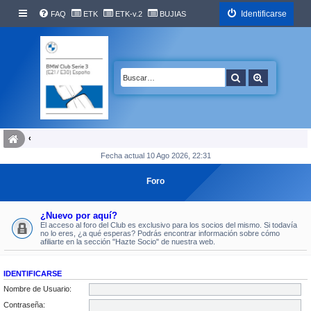
Identificarse
FAQ
ETK
ETK-v.2
BUJIAS
Buscar
Búsqueda 
Fecha actual 10 Ago 2026, 22:31
Foro
¿Nuevo por aquí?
El acceso al foro del Club es exclusivo para los socios del mismo. Si todavía
no lo eres, ¿a qué esperas? Podrás encontrar información sobre cómo
afiliarte en la sección "Hazte Socio" de nuestra web.
IDENTIFICARSE
Nombre de Usuario:
Contraseña: