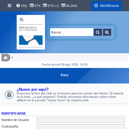
Identificarse
FAQ
ETK
ETK-v.2
BUJIAS
Buscar
Búsqueda 
Fecha actual 09 Ago 2026, 14:05
Foro
¿Nuevo por aquí?
El acceso al foro del Club es exclusivo para los socios del mismo. Si todavía
no lo eres, ¿a qué esperas? Podrás encontrar información sobre cómo
afiliarte en la sección "Hazte Socio" de nuestra web.
IDENTIFICARSE
Nombre de Usuario:
Contraseña: