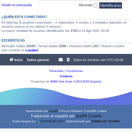
Olvidé mi contraseña
Recordar
¿QUIÉN ESTÁ CONECTADO?
En total hay
3
usuarios conectados :: 0 registrados, 0 ocultos y 3 invitados (basados en
usuarios activos en los últimos 5 minutos)
La mayor cantidad de usuarios identificados fue
1703
el 14 Ago 2025, 09:45
ESTADÍSTICAS
Mensajes totales
41100
• Temas totales
2286
• Usuarios totales
247
• Nuestro usuario
más reciente es
Lupaqui
Inicio
Índice general
Todos los horarios son
UTC+02:00
Privacidad
|
Condiciones
Contacto
Propiedad de
BMW Club Serie 3 (E21/E30) España
Desarrollado por
phpBB
® Forum Software © phpBB Limited
Traducción al español por
phpBB España
Estilo basado en
PHPBB-BG.INFO
Implementado por
ODDBLAST STUDIO