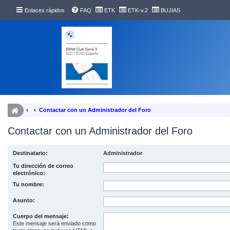
Enlaces rápidos
FAQ
ETK
ETK-v.2
BUJIAS
Contactar con un Administrador del Foro
Contactar con un Administrador del Foro
Destinatario:
Administrador
Tu dirección de correo
electrónico:
Tu nombre:
Asunto:
Cuerpo del mensaje:
Este mensaje será enviado como