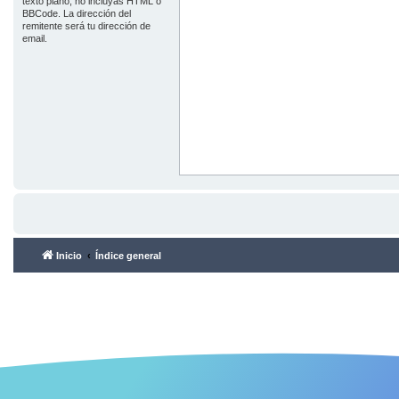
texto plano, no incluyas HTML o
BBCode. La dirección del
remitente será tu dirección de
email.
Inicio
Índice general