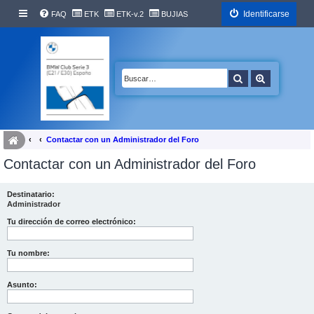
Identificarse
FAQ
ETK
ETK-v.2
BUJIAS
Buscar
Búsqueda 
Contactar con un Administrador del Foro
Contactar con un Administrador del Foro
Destinatario:
Administrador
Tu dirección de correo electrónico:
Tu nombre:
Asunto: