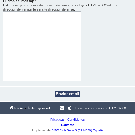
Cuerpo del mensaje:
Este mensaje será enviado como texto plano, no incluyas HTML o BBCode. La
dirección del remitente será tu dirección de email.
Inicio
Índice general
Todos los horarios son
UTC+02:00
Privacidad
|
Condiciones
Contacto
Propiedad de
BMW Club Serie 3 (E21/E30) España