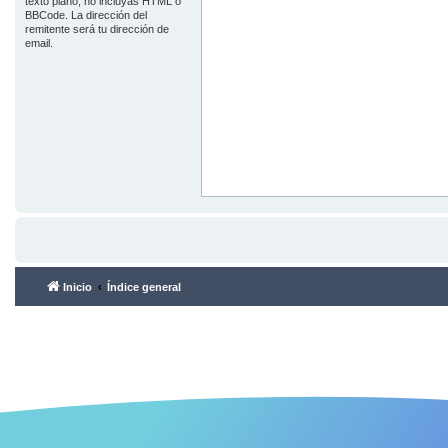
texto plano, no incluyas HTML o
BBCode. La dirección del
remitente será tu dirección de
email.
Inicio
Índice general