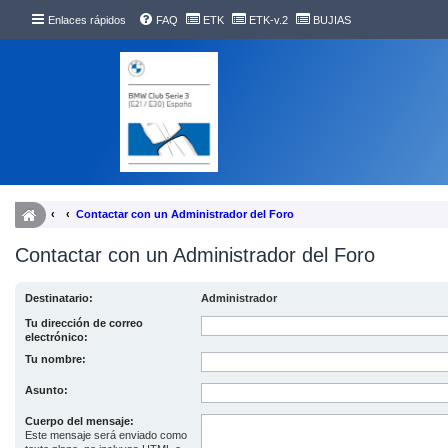
Enlaces rápidos
FAQ
ETK
ETK-v.2
BUJIAS
Contactar con un Administrador del Foro
Contactar con un Administrador del Foro
Destinatario:
Administrador
Tu dirección de correo
electrónico:
Tu nombre:
Asunto:
Cuerpo del mensaje:
Este mensaje será enviado como