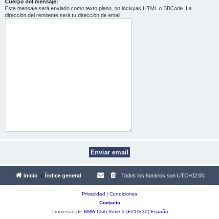
Cuerpo del mensaje:
Este mensaje será enviado como texto plano, no incluyas HTML o BBCode. La
dirección del remitente será tu dirección de email.
Inicio
Índice general
Todos los horarios son
UTC+02:00
Privacidad
|
Condiciones
Contacto
Propiedad de
BMW Club Serie 3 (E21/E30) España