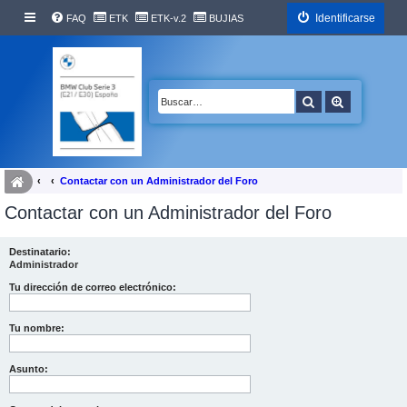
Identificarse
FAQ
ETK
ETK-v.2
BUJIAS
Buscar
Búsqueda 
Contactar con un Administrador del Foro
Contactar con un Administrador del Foro
Destinatario:
Administrador
Tu dirección de correo electrónico:
Tu nombre:
Asunto: