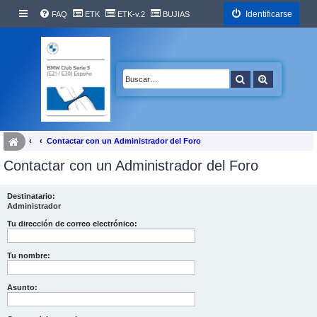
Identificarse
FAQ
ETK
ETK-v.2
BUJIAS
Buscar
Búsqueda 
Contactar con un Administrador del Foro
Contactar con un Administrador del Foro
Destinatario:
Administrador
Tu dirección de correo electrónico:
Tu nombre:
Asunto: