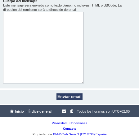
Cuerpo del mensaje:
Este mensaje será enviado como texto plano, no incluyas HTML o BBCode. La
dirección del remitente será tu dirección de email.
Inicio
Índice general
Todos los horarios son
UTC+02:00
Privacidad
|
Condiciones
Contacto
Propiedad de
BMW Club Serie 3 (E21/E30) España