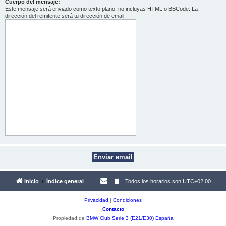
Cuerpo del mensaje:
Este mensaje será enviado como texto plano, no incluyas HTML o BBCode. La
dirección del remitente será tu dirección de email.
Inicio
Índice general
Todos los horarios son
UTC+02:00
Privacidad
|
Condiciones
Contacto
Propiedad de
BMW Club Serie 3 (E21/E30) España