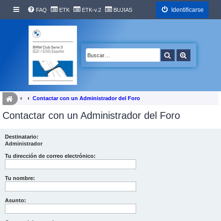
Identificarse
FAQ
ETK
ETK-v.2
BUJIAS
Buscar
Búsqueda 
Contactar con un Administrador del Foro
Contactar con un Administrador del Foro
Destinatario:
Administrador
Tu dirección de correo electrónico:
Tu nombre:
Asunto: