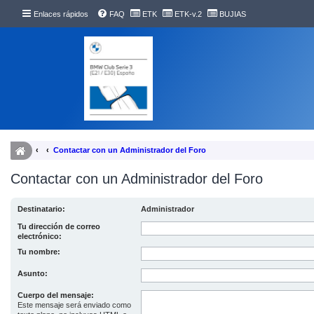
Enlaces rápidos
FAQ
ETK
ETK-v.2
BUJIAS
Contactar con un Administrador del Foro
Contactar con un Administrador del Foro
Destinatario:
Administrador
Tu dirección de correo
electrónico:
Tu nombre:
Asunto:
Cuerpo del mensaje:
Este mensaje será enviado como