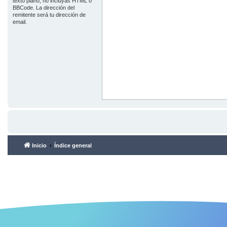
texto plano, no incluyas HTML o
BBCode. La dirección del
remitente será tu dirección de
email.
Inicio
Índice general