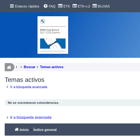
Enlaces rápidos
FAQ
ETK
ETK-v.2
BUJIAS
Buscar
Temas activos
Temas activos
Ir a búsqueda avanzada
No se encontraron coincidencias.
Ir a búsqueda avanzada
Inicio
Índice general