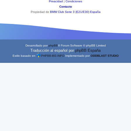
Privacidad
|
Condiciones
Contacto
Propiedad de
BMW Club Serie 3 (E21/E30) España
Desarrollado por
phpBB
® Forum Software © phpBB Limited
Traducción al español por
phpBB España
Estilo basado en
PHPBB-BG.INFO
Implementado por
ODDBLAST STUDIO