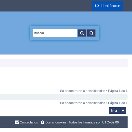
Identificarse
Buscar
Búsqueda avanzada
Se encontraron 0 coincidencias • Página
1
de
1
Se encontraron 0 coincidencias • Página
1
de
1
Ir a
Contáctanos
Borrar cookies
Todos los horarios son
UTC+02:00