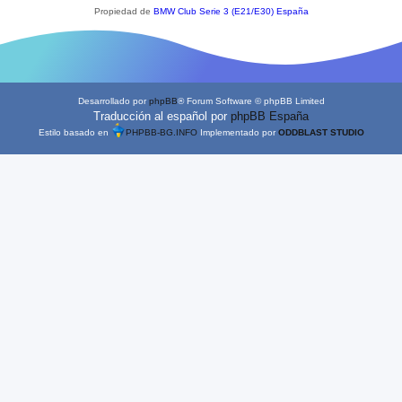
Propiedad de
BMW Club Serie 3 (E21/E30) España
Desarrollado por
phpBB
® Forum Software © phpBB Limited
Traducción al español por
phpBB España
Estilo basado en
PHPBB-BG.INFO
Implementado por
ODDBLAST STUDIO