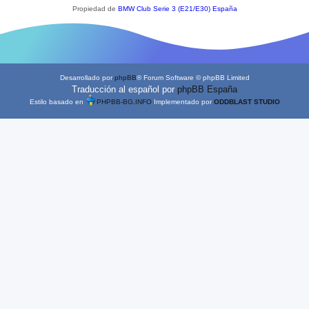
Propiedad de
BMW Club Serie 3 (E21/E30) España
Desarrollado por
phpBB
® Forum Software © phpBB Limited
Traducción al español por
phpBB España
Estilo basado en
PHPBB-BG.INFO
Implementado por
ODDBLAST STUDIO