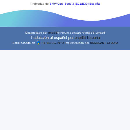
Propiedad de
BMW Club Serie 3 (E21/E30) España
Desarrollado por
phpBB
® Forum Software © phpBB Limited
Traducción al español por
phpBB España
Estilo basado en
PHPBB-BG.INFO
Implementado por
ODDBLAST STUDIO