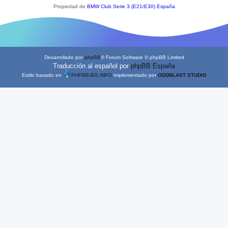
Propiedad de
BMW Club Serie 3 (E21/E30) España
Desarrollado por
phpBB
® Forum Software © phpBB Limited
Traducción al español por
phpBB España
Estilo basado en
PHPBB-BG.INFO
Implementado por
ODDBLAST STUDIO