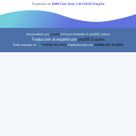
Propiedad de
BMW Club Serie 3 (E21/E30) España
Desarrollado por
phpBB
® Forum Software © phpBB Limited
Traducción al español por
phpBB España
Estilo basado en
PHPBB-BG.INFO
Implementado por
ODDBLAST STUDIO