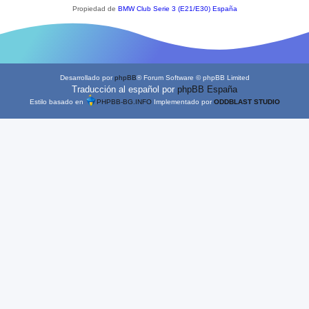
Propiedad de
BMW Club Serie 3 (E21/E30) España
Desarrollado por
phpBB
® Forum Software © phpBB Limited
Traducción al español por
phpBB España
Estilo basado en
PHPBB-BG.INFO
Implementado por
ODDBLAST STUDIO