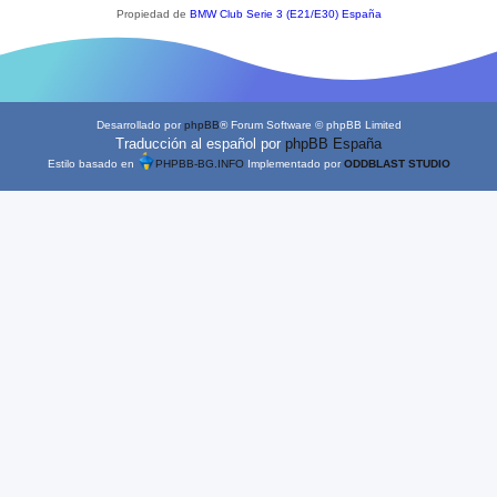
Propiedad de
BMW Club Serie 3 (E21/E30) España
Desarrollado por
phpBB
® Forum Software © phpBB Limited
Traducción al español por
phpBB España
Estilo basado en
PHPBB-BG.INFO
Implementado por
ODDBLAST STUDIO