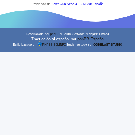
Propiedad de
BMW Club Serie 3 (E21/E30) España
Desarrollado por
phpBB
® Forum Software © phpBB Limited
Traducción al español por
phpBB España
Estilo basado en
PHPBB-BG.INFO
Implementado por
ODDBLAST STUDIO