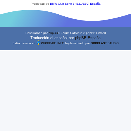
Propiedad de
BMW Club Serie 3 (E21/E30) España
Desarrollado por
phpBB
® Forum Software © phpBB Limited
Traducción al español por
phpBB España
Estilo basado en
PHPBB-BG.INFO
Implementado por
ODDBLAST STUDIO