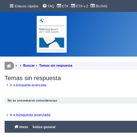
Enlaces rápidos
FAQ
ETK
ETK-v.2
BUJIAS
Buscar
Temas sin respuesta
Temas sin respuesta
Ir a búsqueda avanzada
No se encontraron coincidencias.
Ir a búsqueda avanzada
Inicio
Índice general