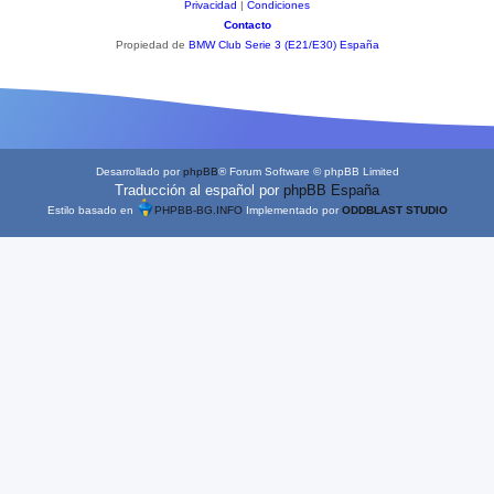
Privacidad
|
Condiciones
Contacto
Propiedad de
BMW Club Serie 3 (E21/E30) España
Desarrollado por
phpBB
® Forum Software © phpBB Limited
Traducción al español por
phpBB España
Estilo basado en
PHPBB-BG.INFO
Implementado por
ODDBLAST STUDIO