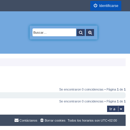
Identificarse
Buscar
Búsqueda avanzada
Se encontraron 0 coincidencias • Página
1
de
1
Se encontraron 0 coincidencias • Página
1
de
1
Ir a
Contáctanos
Borrar cookies
Todos los horarios son
UTC+02:00