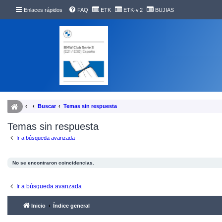
Enlaces rápidos
FAQ
ETK
ETK-v.2
BUJIAS
Buscar
Temas sin respuesta
Temas sin respuesta
Ir a búsqueda avanzada
No se encontraron coincidencias.
Ir a búsqueda avanzada
Inicio
Índice general