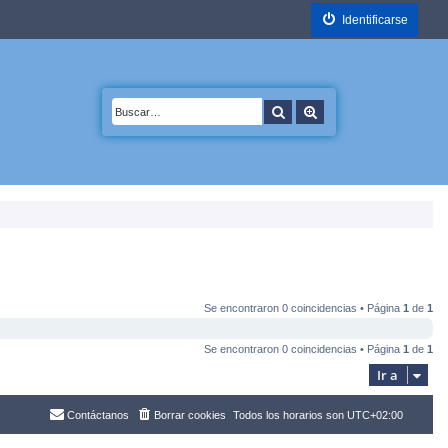
Identificarse
Buscar
Búsqueda avanzada
Se encontraron 0 coincidencias • Página
1
de
1
Se encontraron 0 coincidencias • Página
1
de
1
Ir a
Contáctanos
Borrar cookies
Todos los horarios son
UTC+02:00