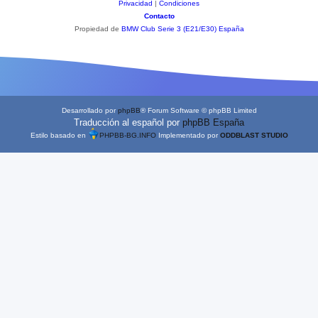
Privacidad
|
Condiciones
Contacto
Propiedad de
BMW Club Serie 3 (E21/E30) España
Desarrollado por
phpBB
® Forum Software © phpBB Limited
Traducción al español por
phpBB España
Estilo basado en
PHPBB-BG.INFO
Implementado por
ODDBLAST STUDIO