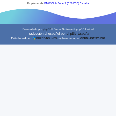
Propiedad de
BMW Club Serie 3 (E21/E30) España
Desarrollado por
phpBB
® Forum Software © phpBB Limited
Traducción al español por
phpBB España
Estilo basado en
PHPBB-BG.INFO
Implementado por
ODDBLAST STUDIO