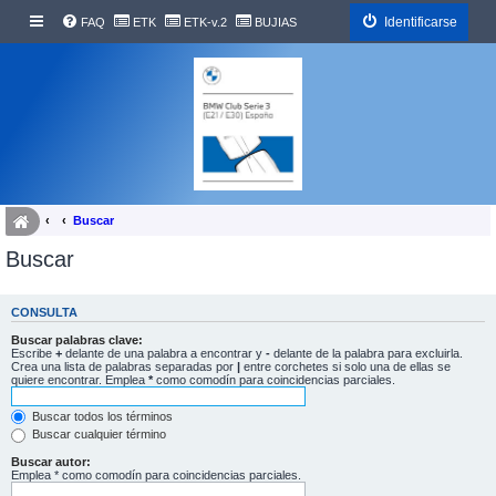
Identificarse
FAQ
ETK
ETK-v.2
BUJIAS
Buscar
Buscar
CONSULTA
Buscar palabras clave:
Escribe
+
delante de una palabra a encontrar y
-
delante de la palabra para excluirla.
Crea una lista de palabras separadas por
|
entre corchetes si solo una de ellas se
quiere encontrar. Emplea
*
como comodín para coincidencias parciales.
Buscar todos los términos
Buscar cualquier término
Buscar autor:
Emplea * como comodín para coincidencias parciales.