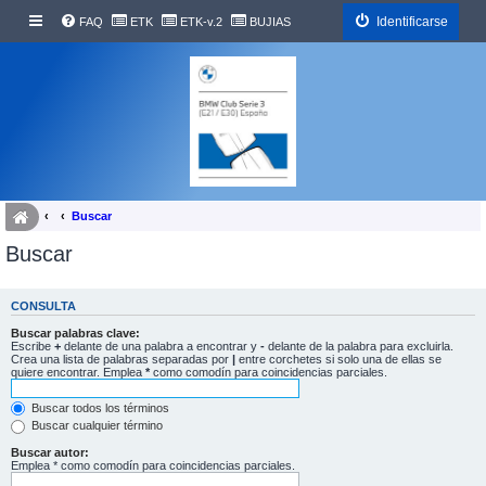
Identificarse
FAQ
ETK
ETK-v.2
BUJIAS
Buscar
Buscar
CONSULTA
Buscar palabras clave:
Escribe
+
delante de una palabra a encontrar y
-
delante de la palabra para excluirla.
Crea una lista de palabras separadas por
|
entre corchetes si solo una de ellas se
quiere encontrar. Emplea
*
como comodín para coincidencias parciales.
Buscar todos los términos
Buscar cualquier término
Buscar autor:
Emplea * como comodín para coincidencias parciales.