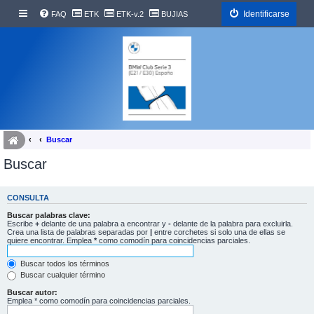
Identificarse
FAQ
ETK
ETK-v.2
BUJIAS
Buscar
Buscar
CONSULTA
Buscar palabras clave:
Escribe
+
delante de una palabra a encontrar y
-
delante de la palabra para excluirla.
Crea una lista de palabras separadas por
|
entre corchetes si solo una de ellas se
quiere encontrar. Emplea
*
como comodín para coincidencias parciales.
Buscar todos los términos
Buscar cualquier término
Buscar autor:
Emplea * como comodín para coincidencias parciales.