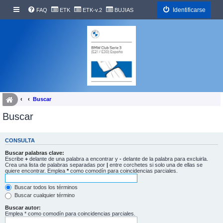
Identificarse
FAQ
ETK
ETK-v.2
BUJIAS
Buscar
Buscar
CONSULTA
Buscar palabras clave:
Escribe
+
delante de una palabra a encontrar y
-
delante de la palabra para excluirla.
Crea una lista de palabras separadas por
|
entre corchetes si solo una de ellas se
quiere encontrar. Emplea
*
como comodín para coincidencias parciales.
Buscar todos los términos
Buscar cualquier término
Buscar autor:
Emplea * como comodín para coincidencias parciales.