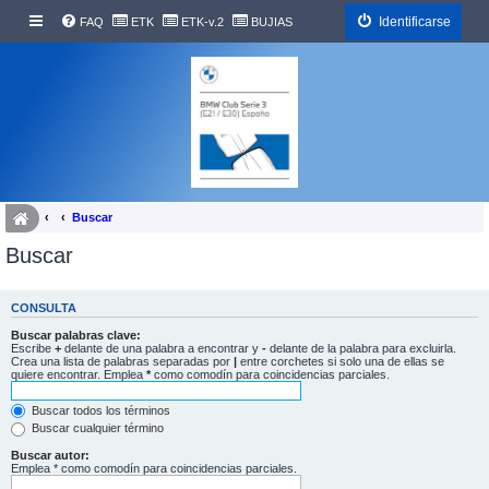
Identificarse
FAQ
ETK
ETK-v.2
BUJIAS
Buscar
Buscar
CONSULTA
Buscar palabras clave:
Escribe
+
delante de una palabra a encontrar y
-
delante de la palabra para excluirla.
Crea una lista de palabras separadas por
|
entre corchetes si solo una de ellas se
quiere encontrar. Emplea
*
como comodín para coincidencias parciales.
Buscar todos los términos
Buscar cualquier término
Buscar autor:
Emplea * como comodín para coincidencias parciales.