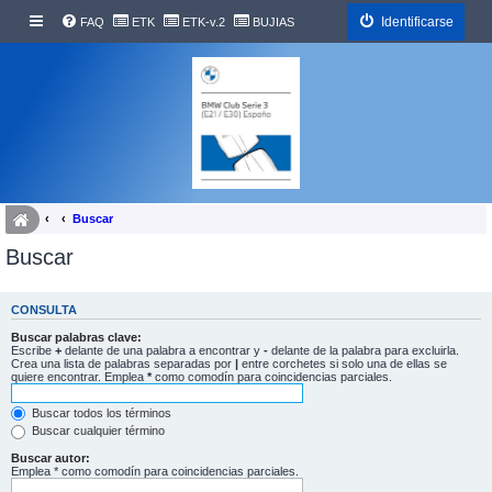
Identificarse
FAQ
ETK
ETK-v.2
BUJIAS
Buscar
Buscar
CONSULTA
Buscar palabras clave:
Escribe
+
delante de una palabra a encontrar y
-
delante de la palabra para excluirla.
Crea una lista de palabras separadas por
|
entre corchetes si solo una de ellas se
quiere encontrar. Emplea
*
como comodín para coincidencias parciales.
Buscar todos los términos
Buscar cualquier término
Buscar autor:
Emplea * como comodín para coincidencias parciales.