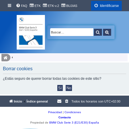
Identificarse
FAQ
ETK
ETK-v.2
BUJIAS
Buscar
Búsqueda 
Borrar cookies
¿Estás seguro de querer borrar todas las cookies de este sitio?
Inicio
Índice general
Todos los horarios son
UTC+02:00
Privacidad
|
Condiciones
Contacto
Propiedad de
BMW Club Serie 3 (E21/E30) España