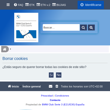
Identificarse
FAQ
ETK
ETK-v.2
BUJIAS
Buscar
Búsqueda 
Borrar cookies
¿Estás seguro de querer borrar todas las cookies de este sitio?
Inicio
Índice general
Todos los horarios son
UTC+02:00
Privacidad
|
Condiciones
Contacto
Propiedad de
BMW Club Serie 3 (E21/E30) España