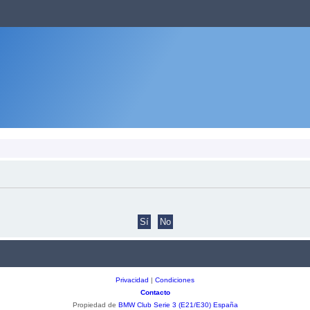
Privacidad
|
Condiciones
Contacto
Propiedad de
BMW Club Serie 3 (E21/E30) España