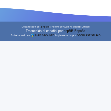
Desarrollado por
phpBB
® Forum Software © phpBB Limited
Traducción al español por
phpBB España
Estilo basado en
PHPBB-BG.INFO
Implementado por
ODDBLAST STUDIO