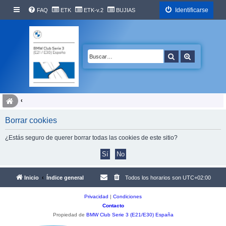
Identificarse
FAQ
ETK
ETK-v.2
BUJIAS
Buscar
Búsqueda 
Borrar cookies
¿Estás seguro de querer borrar todas las cookies de este sitio?
Inicio
Índice general
Todos los horarios son
UTC+02:00
Privacidad
|
Condiciones
Contacto
Propiedad de
BMW Club Serie 3 (E21/E30) España