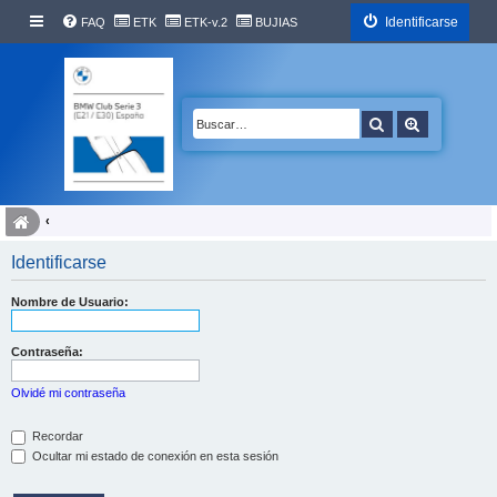
Identificarse
FAQ
ETK
ETK-v.2
BUJIAS
Buscar
Búsqueda 
Identificarse
Nombre de Usuario:
Contraseña:
Olvidé mi contraseña
Recordar
Ocultar mi estado de conexión en esta sesión