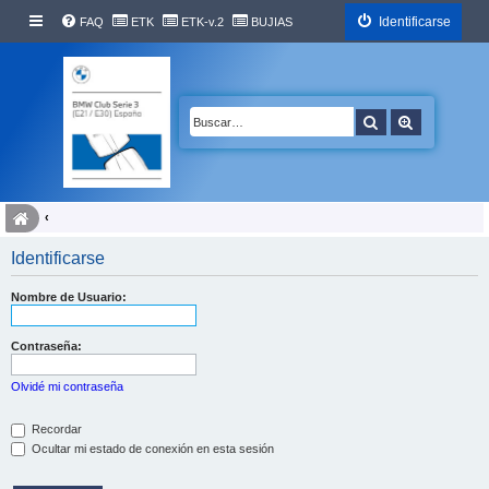
Identificarse
FAQ
ETK
ETK-v.2
BUJIAS
Buscar
Búsqueda 
Identificarse
Nombre de Usuario:
Contraseña:
Olvidé mi contraseña
Recordar
Ocultar mi estado de conexión en esta sesión