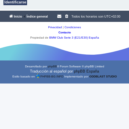
Inicio
Índice general
Todos los horarios son
UTC+02:00
Privacidad
|
Condiciones
Contacto
Propiedad de
BMW Club Serie 3 (E21/E30) España
Desarrollado por
phpBB
® Forum Software © phpBB Limited
Traducción al español por
phpBB España
Estilo basado en
PHPBB-BG.INFO
Implementado por
ODDBLAST STUDIO