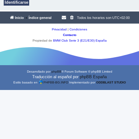
Inicio
Índice general
Todos los horarios son
UTC+02:00
Privacidad
|
Condiciones
Contacto
Propiedad de
BMW Club Serie 3 (E21/E30) España
Desarrollado por
phpBB
® Forum Software © phpBB Limited
Traducción al español por
phpBB España
Estilo basado en
PHPBB-BG.INFO
Implementado por
ODDBLAST STUDIO