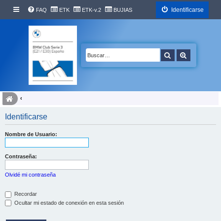
Identificarse
FAQ
ETK
ETK-v.2
BUJIAS
Buscar
Búsqueda 
Identificarse
Nombre de Usuario:
Contraseña:
Olvidé mi contraseña
Recordar
Ocultar mi estado de conexión en esta sesión