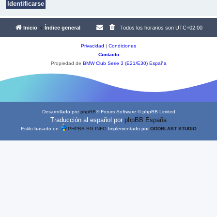
Inicio
Índice general
Todos los horarios son
UTC+02:00
Privacidad
|
Condiciones
Contacto
Propiedad de
BMW Club Serie 3 (E21/E30) España
Desarrollado por
phpBB
® Forum Software © phpBB Limited
Traducción al español por
phpBB España
Estilo basado en
PHPBB-BG.INFO
Implementado por
ODDBLAST STUDIO