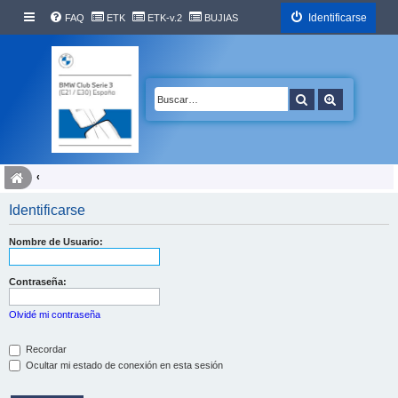
Identificarse
FAQ
ETK
ETK-v.2
BUJIAS
Buscar
Búsqueda 
Identificarse
Nombre de Usuario:
Contraseña:
Olvidé mi contraseña
Recordar
Ocultar mi estado de conexión en esta sesión