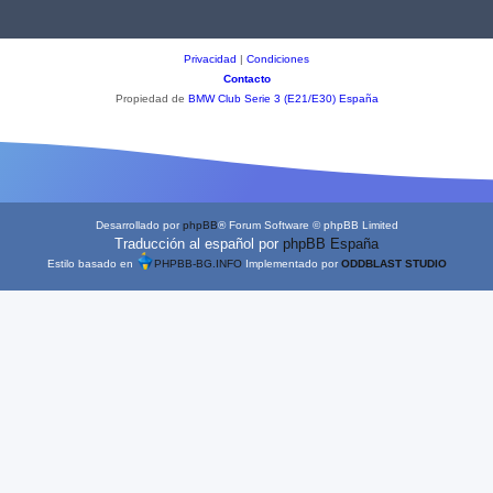
Privacidad
|
Condiciones
Contacto
Propiedad de
BMW Club Serie 3 (E21/E30) España
Desarrollado por
phpBB
® Forum Software © phpBB Limited
Traducción al español por
phpBB España
Estilo basado en
PHPBB-BG.INFO
Implementado por
ODDBLAST STUDIO