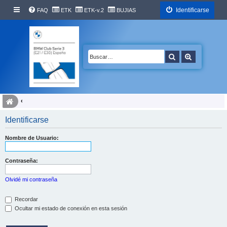
Identificarse
FAQ
ETK
ETK-v.2
BUJIAS
Buscar
Búsqueda 
Identificarse
Nombre de Usuario:
Contraseña:
Olvidé mi contraseña
Recordar
Ocultar mi estado de conexión en esta sesión