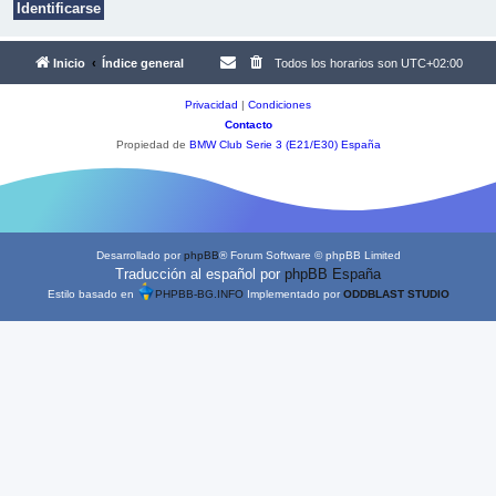
Inicio
Índice general
Todos los horarios son
UTC+02:00
Privacidad
|
Condiciones
Contacto
Propiedad de
BMW Club Serie 3 (E21/E30) España
Desarrollado por
phpBB
® Forum Software © phpBB Limited
Traducción al español por
phpBB España
Estilo basado en
PHPBB-BG.INFO
Implementado por
ODDBLAST STUDIO